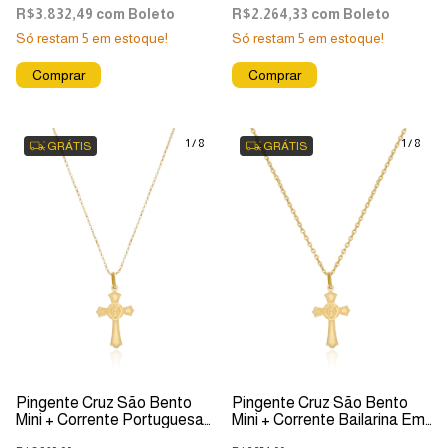
R$3.832,49
com
Boleto
R$2.264,33
com
Boleto
Só restam
5
em estoque!
Só restam
5
em estoque!
1
/
8
1
/
8
GRÁTIS
GRÁTIS
Pingente Cruz São Bento
Pingente Cruz São Bento
Mini + Corrente Portuguesa
Mini + Corrente Bailarina Em
Em Ouro 18k
Ouro 18k