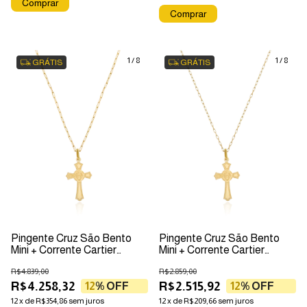
1
/
8
1
/
8
GRÁTIS
GRÁTIS
Pingente Cruz São Bento
Pingente Cruz São Bento
Mini + Corrente Cartier
Mini + Corrente Cartier
1,10mm Em Ouro 18k
1,30mm Em Ouro 18k
R$4.839,00
R$2.859,00
R$4.258,32
R$2.515,92
12
% OFF
12
% OFF
12
x
de
R$354,86
sem juros
12
x
de
R$209,66
sem juros