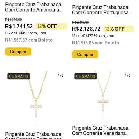
Pingente Cruz Trabalhada
Pingente Cruz Trabalhada
Com Corrente Americana
Com Corrente Portuguesa
Em Ouro 18k
Em Ouro 18k
R$1.979,00
R$2.419,00
R$1.741,52
12
% OFF
R$2.128,72
12
% OFF
12
x
de
R$145,13
sem juros
12
x
de
R$177,39
sem juros
R$1.567,37
com
Boleto
R$1.915,85
com
Boleto
1
/
5
1
/
5
GRÁTIS
GRÁTIS
Pingente Cruz Trabalhada
Com Corrente Veneziana
Pingente Cruz Trabalhada
Em Ouro 18k