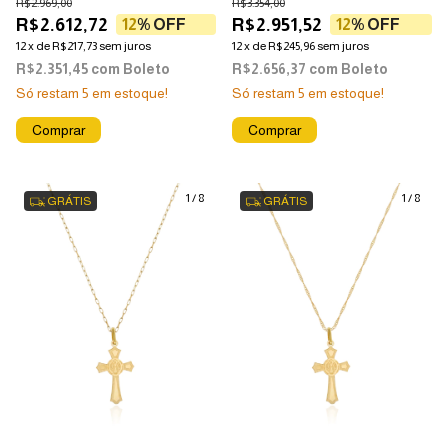
R$2.969,00
R$3.354,00
R$2.612,72
R$2.951,52
12
% OFF
12
% OFF
12
x
de
R$217,73
sem juros
12
x
de
R$245,96
sem juros
R$2.351,45
com
Boleto
R$2.656,37
com
Boleto
Só restam
5
em estoque!
Só restam
5
em estoque!
1
/
8
1
/
8
GRÁTIS
GRÁTIS