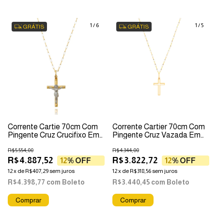
1
/
6
1
/
5
GRÁTIS
GRÁTIS
Corrente Cartie 70cm Com
Corrente Cartier 70cm Com
Pingente Cruz Crucifixo Em
Pingente Cruz Vazada Em
Ouro 18k
Ouro 18k
R$5.554,00
R$4.344,00
R$4.887,52
R$3.822,72
12
% OFF
12
% OFF
12
x
de
R$407,29
sem juros
12
x
de
R$318,56
sem juros
R$4.398,77
com
Boleto
R$3.440,45
com
Boleto