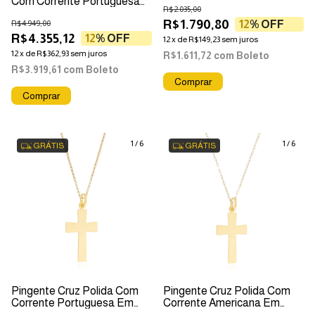
Com Corrente Portuguesa
R$2.035,00
Em Ouro 18k
R$1.790,80
R$4.949,00
12
% OFF
R$4.355,12
12
% OFF
12
x
de
R$149,23
sem juros
12
x
de
R$362,93
sem juros
R$1.611,72
com
Boleto
R$3.919,61
com
Boleto
1
/
6
1
/
6
GRÁTIS
GRÁTIS
Pingente Cruz Polida Com
Pingente Cruz Polida Com
Corrente Portuguesa Em
Corrente Americana Em
Ouro 18k
Ouro 18k