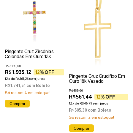
Pingente Cruz Zircônias
Coloridas Em Ouro 18k
R$2.199,00
R$1.935,12
12
% OFF
Pingente Cruz Crucifixo Em
12
x
de
R$161,26
sem juros
Ouro 18k Vazado
R$1.741,61
com
Boleto
R$638,00
Só restam
4
em estoque!
R$561,44
12
% OFF
12
x
de
R$46,79
sem juros
R$505,30
com
Boleto
Só restam
2
em estoque!