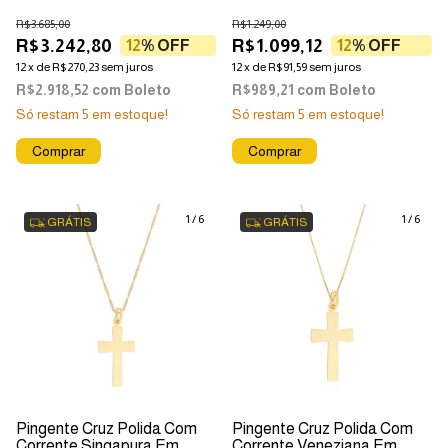
Em Ouro 18k
18k
R$3.685,00
R$1.249,00
R$3.242,80
R$1.099,12
12
% OFF
12
% OFF
12
x
de
R$270,23
sem juros
12
x
de
R$91,59
sem juros
R$2.918,52
com
Boleto
R$989,21
com
Boleto
Só restam
5
em estoque!
Só restam
5
em estoque!
1
/
6
1
/
6
GRÁTIS
GRÁTIS
Pingente Cruz Polida Com
Pingente Cruz Polida Com
Corrente Singapura Em
Corrente Veneziana Em