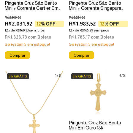
Pingente Cruz São Bento
Pingente Cruz São Bento
Mini + Corrente Cart er Em
Mini + Corrente Singapura
Ouro 18k
Em Ouro 18k
R$2.309,00
R$2.254,00
R$2.031,92
R$1.983,52
12
% OFF
12
% OFF
12
x
de
R$169,33
sem juros
12
x
de
R$165,29
sem juros
R$1.828,73
com
Boleto
R$1.785,17
com
Boleto
Só restam
5
em estoque!
Só restam
5
em estoque!
1
/
8
1
/
5
GRÁTIS
GRÁTIS
Pingente Cruz São Bento
Mini Em Ouro 18k