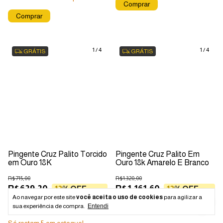
1
/
4
1
/
4
GRÁTIS
GRÁTIS
Pingente Cruz Palito Torcido
Pingente Cruz Palito Em
em Ouro 18K
Ouro 18k Amarelo E Branco
R$715,00
R$1.320,00
R$629,20
R$1.161,60
12
% OFF
12
% OFF
Ao navegar por este site
você aceita o uso de cookies
para agilizar a
12
x
de
R$52,43
sem juros
12
x
de
R$96,80
sem juros
sua experiência de compra.
Entendi
R$566,28
com
Boleto
R$1.045,44
com
Boleto
Só restam
5
em estoque!