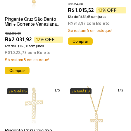
R$1.154,00
R$1.015,52
12
% OFF
12
x
de
R$84,63
sem juros
Pingente Cruz São Bento
R$913,97
com
Boleto
Mini + Corrente Veneziana
Em Ouro 18k
Só restam
5
em estoque!
R$2.309,00
R$2.031,92
12
% OFF
12
x
de
R$169,33
sem juros
R$1.828,73
com
Boleto
Só restam
5
em estoque!
1
/
5
1
/
5
GRÁTIS
GRÁTIS
Pingente Cruz Crucifixo