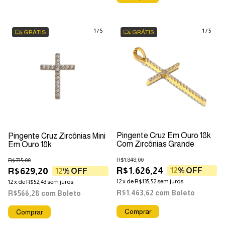
1
/
5
1
/
5
GRÁTIS
GRÁTIS
Pingente Cruz Em Ouro 18k
Pingente Cruz Zircônias Mini
Com Zircônias Grande
Em Ouro 18k
R$1.848,00
R$715,00
R$1.626,24
R$629,20
12
% OFF
12
% OFF
12
x
de
R$135,52
sem juros
12
x
de
R$52,43
sem juros
R$1.463,62
com
Boleto
R$566,28
com
Boleto