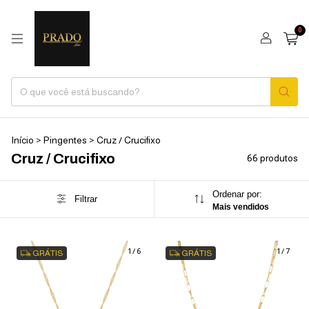
0
Início
>
Pingentes
>
Cruz / Crucifixo
Cruz / Crucifixo
66 produtos
Ordenar por:
Filtrar
Mais vendidos
1
/
6
1
/
7
GRÁTIS
GRÁTIS