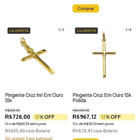
1
/
3
1
/
4
GRÁTIS
GRÁTIS
Pingente Cruz Inri Em Ouro
Pingente Cruz Em Ouro 18k
18k
Polida
R$825,00
R$1.099,00
R$726,00
R$967,12
12
% OFF
12
% OFF
12
x
de
R$60,50
sem juros
12
x
de
R$80,59
sem juros
R$653,40
com
Boleto
R$870,41
com
Boleto
Só restam
3
em estoque!