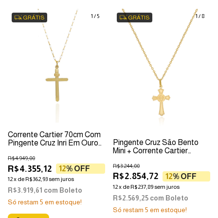
1
/
5
1
/
8
GRÁTIS
GRÁTIS
Corrente Cartier 70cm Com
Pingente Cruz São Bento
Pingente Cruz Inri Em Ouro
Mini + Corrente Cartier
18k
1,50mm Em Ouro 18k
R$4.949,00
R$3.244,00
R$4.355,12
12
% OFF
R$2.854,72
12
% OFF
12
x
de
R$362,93
sem juros
12
x
de
R$237,89
sem juros
R$3.919,61
com
Boleto
R$2.569,25
com
Boleto
Só restam
5
em estoque!
Só restam
5
em estoque!