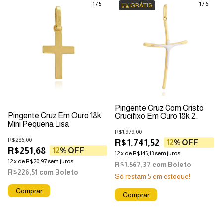
1
/
5
1
/
6
GRÁTIS
Pingente Cruz Com Cristo
Pingente Cruz Em Ouro 18k
Crucifixo Em Ouro 18k 2
Mini Pequena Lisa
Cores
R$1.979,00
R$286,00
R$1.741,52
12
% OFF
R$251,68
12
% OFF
12
x
de
R$145,13
sem juros
12
x
de
R$20,97
sem juros
R$1.567,37
com
Boleto
R$226,51
com
Boleto
Só restam
5
em estoque!