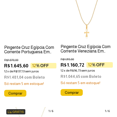
Pingente Cruz Egípcia Com
Pingente Cruz Egípcia Com
Corrente Veneziana Em
Corrente Portuguesa Em
Ouro 18k
Ouro 18k
R$1.319,00
R$1.870,00
R$1.160,72
12
% OFF
R$1.645,60
12
% OFF
12
x
de
R$96,73
sem juros
12
x
de
R$137,13
sem juros
R$1.044,65
com
Boleto
R$1.481,04
com
Boleto
Só restam
5
em estoque!
Só restam
5
em estoque!
1
/
6
1
/
6
GRÁTIS