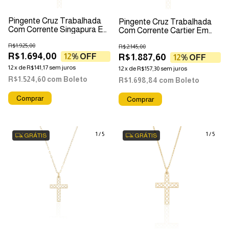
Pingente Cruz Trabalhada
Pingente Cruz Trabalhada
Com Corrente Singapura Em
Com Corrente Cartier Em
Ouro 18k
Ouro 18k
R$1.925,00
R$2.145,00
R$1.694,00
12
% OFF
R$1.887,60
12
% OFF
12
x
de
R$141,17
sem juros
12
x
de
R$157,30
sem juros
R$1.524,60
com
Boleto
R$1.698,84
com
Boleto
1
/
5
1
/
5
GRÁTIS
GRÁTIS