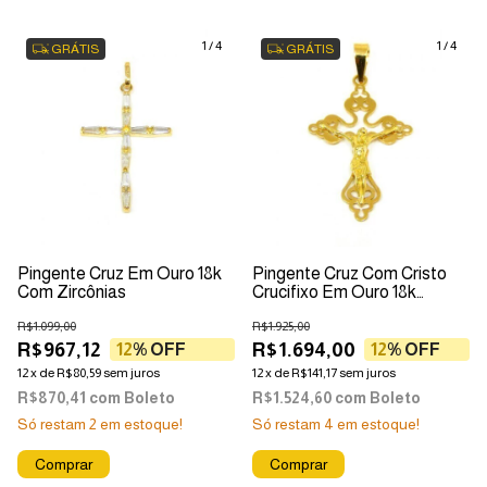
1
/
4
1
/
4
GRÁTIS
GRÁTIS
Pingente Cruz Em Ouro 18k
Pingente Cruz Com Cristo
Com Zircônias
Crucifixo Em Ouro 18k
Trabalhado
R$1.099,00
R$1.925,00
R$967,12
R$1.694,00
12
% OFF
12
% OFF
12
x
de
R$80,59
sem juros
12
x
de
R$141,17
sem juros
R$870,41
com
Boleto
R$1.524,60
com
Boleto
Só restam
2
em estoque!
Só restam
4
em estoque!