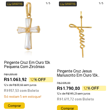
1
/
5
1
/
5
GRÁTIS
GRÁTIS
Pingente Cruz Em Ouro 18k
Pequena Com Zircônias
Pingente Cruz Jesus
R$1.209,00
Manuscrito Em Ouro 18k
R$1.063,92
Grande
12
% OFF
R$2.035,00
12
x
de
R$88,66
sem juros
R$1.790,80
12
% OFF
R$957,53
com
Boleto
12
x
de
R$149,23
sem juros
Só restam
5
em estoque!
R$1.611,72
com
Boleto