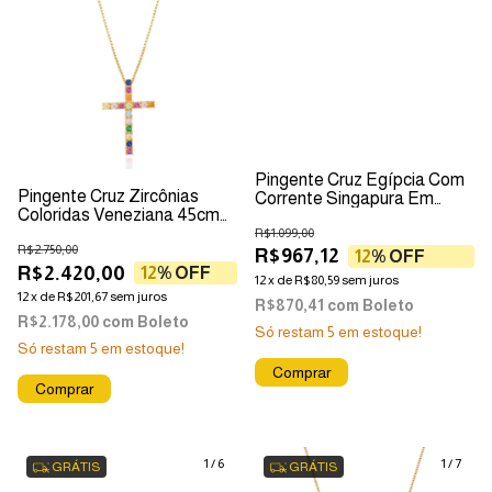
Pingente Cruz Egípcia Com
Pingente Cruz Zircônias
Corrente Singapura Em
Coloridas Veneziana 45cm
Ouro 18k
Ouro 18k
R$1.099,00
R$2.750,00
R$967,12
12
% OFF
R$2.420,00
12
% OFF
12
x
de
R$80,59
sem juros
12
x
de
R$201,67
sem juros
R$870,41
com
Boleto
R$2.178,00
com
Boleto
Só restam
5
em estoque!
Só restam
5
em estoque!
1
/
6
1
/
7
GRÁTIS
GRÁTIS