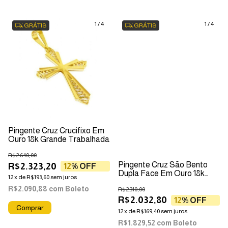
1
/
4
1
/
4
GRÁTIS
GRÁTIS
Pingente Cruz Crucifixo Em
Ouro 18k Grande Trabalhada
R$2.640,00
Pingente Cruz São Bento
R$2.323,20
12
% OFF
Dupla Face Em Ouro 18k
12
x
de
R$193,60
sem juros
Grande
R$2.090,88
com
Boleto
R$2.310,00
R$2.032,80
12
% OFF
12
x
de
R$169,40
sem juros
R$1.829,52
com
Boleto