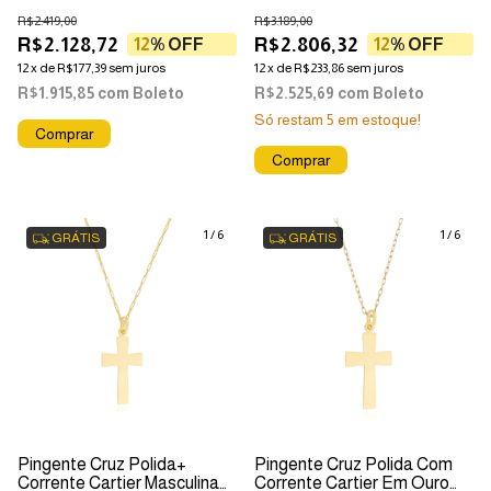
18k
Em Ouro 18k
R$2.419,00
R$3.189,00
R$2.128,72
R$2.806,32
12
% OFF
12
% OFF
12
x
de
R$177,39
sem juros
12
x
de
R$233,86
sem juros
R$1.915,85
com
Boleto
R$2.525,69
com
Boleto
Só restam
5
em estoque!
Comprar
1
/
6
1
/
6
GRÁTIS
GRÁTIS
Pingente Cruz Polida+
Pingente Cruz Polida Com
Corrente Cartier Masculina
Corrente Cartier Em Ouro