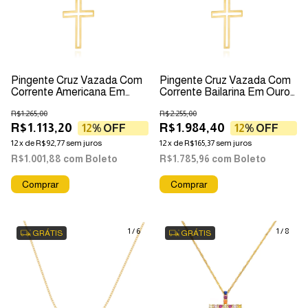
Pingente Cruz Vazada Com
Pingente Cruz Vazada Com
Corrente Americana Em
Corrente Bailarina Em Ouro
Ouro 18k
18k
R$1.265,00
R$2.255,00
R$1.113,20
R$1.984,40
12
% OFF
12
% OFF
12
x
de
R$92,77
sem juros
12
x
de
R$165,37
sem juros
R$1.001,88
com
Boleto
R$1.785,96
com
Boleto
Comprar
Comprar
1
/
6
1
/
8
GRÁTIS
GRÁTIS