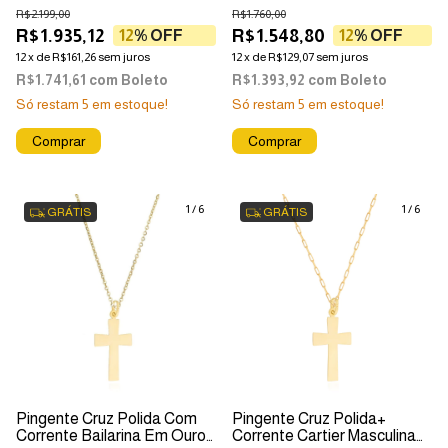
R$2.199,00
R$1.760,00
R$1.935,12
R$1.548,80
12
% OFF
12
% OFF
12
x
de
R$161,26
sem juros
12
x
de
R$129,07
sem juros
R$1.741,61
com
Boleto
R$1.393,92
com
Boleto
Só restam
5
em estoque!
Só restam
5
em estoque!
1
/
6
1
/
6
GRÁTIS
GRÁTIS
Pingente Cruz Polida Com
Pingente Cruz Polida+
Corrente Bailarina Em Ouro
Corrente Cartier Masculina