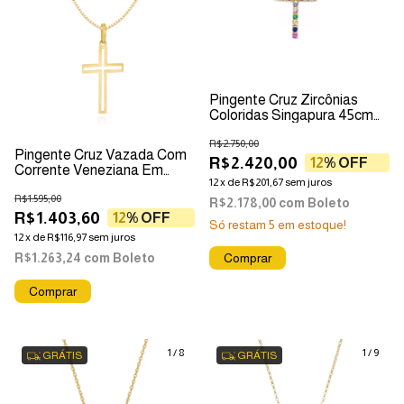
Pingente Cruz Zircônias
Coloridas Singapura 45cm
Ouro 18k
R$2.750,00
Pingente Cruz Vazada Com
R$2.420,00
12
% OFF
Corrente Veneziana Em
12
x
de
R$201,67
sem juros
Ouro 18k
R$1.595,00
R$2.178,00
com
Boleto
R$1.403,60
12
% OFF
Só restam
5
em estoque!
12
x
de
R$116,97
sem juros
R$1.263,24
com
Boleto
Comprar
1
/
8
1
/
9
GRÁTIS
GRÁTIS