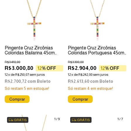
Pingente Cruz Zircônias
Pingente Cruz Zircônias
Coloridas Bailarina 45cm
Coloridas Portuguesa 45cm
Ouro 18k
Ouro 18k
R$3.410,00
R$3.300,00
R$3.000,80
R$2.904,00
12
% OFF
12
% OFF
12
x
de
R$250,07
sem juros
12
x
de
R$242,00
sem juros
R$2.700,72
com
Boleto
R$2.613,60
com
Boleto
Só restam
5
em estoque!
Só restam
4
em estoque!
1
/
9
1
/
7
GRÁTIS
GRÁTIS