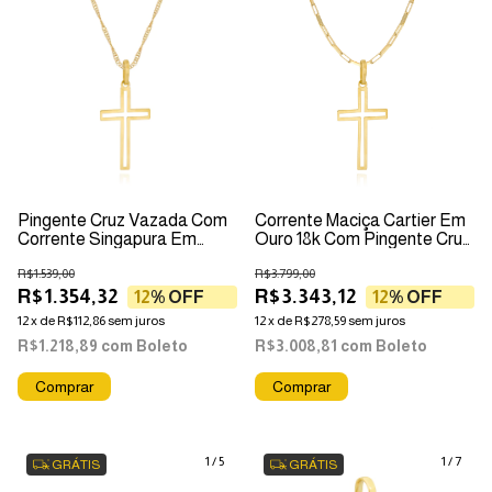
Pingente Cruz Vazada Com
Corrente Maciça Cartier Em
Corrente Singapura Em
Ouro 18k Com Pingente Cruz
Ouro 18k
Vazado
R$1.539,00
R$3.799,00
R$1.354,32
R$3.343,12
12
% OFF
12
% OFF
12
x
de
R$112,86
sem juros
12
x
de
R$278,59
sem juros
R$1.218,89
com
Boleto
R$3.008,81
com
Boleto
Comprar
Comprar
1
/
5
1
/
7
GRÁTIS
GRÁTIS