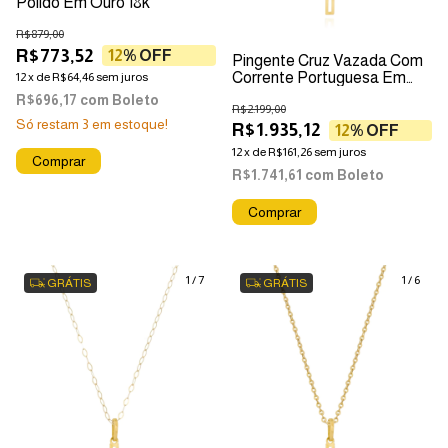
Polido Em Ouro 18k
R$879,00
R$773,52
12
% OFF
Pingente Cruz Vazada Com
Corrente Portuguesa Em
12
x
de
R$64,46
sem juros
Ouro 18k
R$696,17
com
Boleto
R$2.199,00
Só restam
3
em estoque!
R$1.935,12
12
% OFF
12
x
de
R$161,26
sem juros
R$1.741,61
com
Boleto
Comprar
1
/
7
1
/
6
GRÁTIS
GRÁTIS