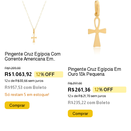
Pingente Cruz Egípcia Com
Corrente Americana Em
Ouro 18k
R$1.209,00
Pingente Cruz Egípcia Em
R$1.063,92
Ouro 18k Pequena
12
% OFF
12
x
de
R$88,66
sem juros
R$297,00
R$957,53
com
Boleto
R$261,36
12
% OFF
Só restam
5
em estoque!
12
x
de
R$21,78
sem juros
R$235,22
com
Boleto