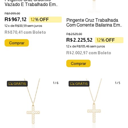
Vazado E Trabalhado Em
Ouro 18k
R$1.099,00
R$967,12
12
% OFF
Pingente Cruz Trabalhada
Com Corrente Bailarina Em
12
x
de
R$80,59
sem juros
Ouro 18k
R$870,41
com
Boleto
R$2.529,00
R$2.225,52
12
% OFF
12
x
de
R$185,46
sem juros
R$2.002,97
com
Boleto
1
/
6
1
/
5
GRÁTIS
GRÁTIS