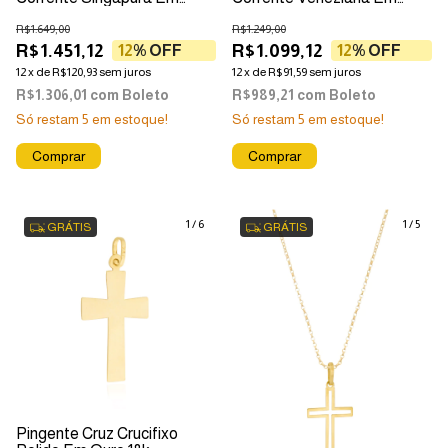
Ouro 18k
Ouro 18k
R$1.649,00
R$1.249,00
R$1.451,12
R$1.099,12
12
% OFF
12
% OFF
12
x
de
R$120,93
sem juros
12
x
de
R$91,59
sem juros
R$1.306,01
com
Boleto
R$989,21
com
Boleto
Só restam
5
em estoque!
Só restam
5
em estoque!
1
/
6
1
/
5
GRÁTIS
GRÁTIS
Pingente Cruz Crucifixo